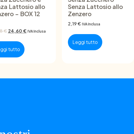
za Lattosio allo
Senza Lattosio allo
zero – BOX 12
Zenzero
2,19
€
IVA Inclusa
28
€
24,60
€
IVA Inclusa
Leggi tutto
ggi tutto