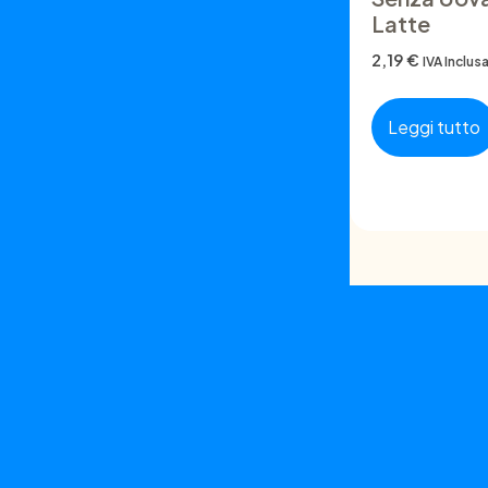
Latte
2,19
€
IVA Inclus
Leggi tutto