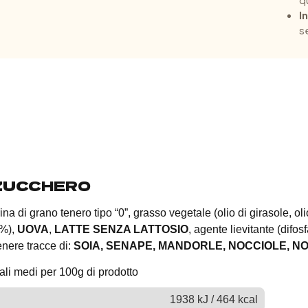
I
se
ZUCCHERO
ina di grano tenero tipo “0”, grasso vegetale (olio di girasole, ol
6%),
UOVA
,
LATTE SENZA LATTOSIO
, agente lievitante (difo
enere tracce di:
SOIA, SENAPE, MANDORLE, NOCCIOLE, NO
nali medi per 100g di prodotto
1938 kJ / 464 kcal