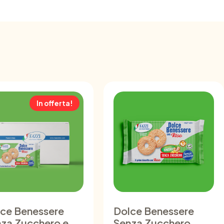
In offerta!
ce Benessere
Dolce Benessere
za Zucchero e
Senza Zucchero