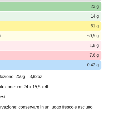
23 g
14 g
61 g
i
<0,5 g
1,8 g
7,6 g
0,42 g
fezione: 250g – 8,82oz
fezione: cm 24 x 15,5 x 4h
esi
rvazione: conservare in un luogo fresco e asciutto