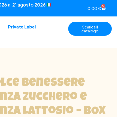
026 al 21 agosto 2026
0
0,00
€
Private Label
Scarica il
catalogo
lce Benessere
nza Zucchero e
nza Lattosio – BOX