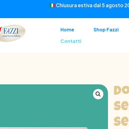
Chiusura estiva dal 5 agosto 2
Home
Shop Fazzi
Contatti
Do
Se
Se