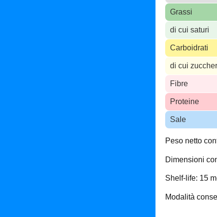
Grassi
di cui saturi
Carboidrati
di cui zuccher
Fibre
Proteine
Sale
Peso netto con
Dimensioni con
Shelf-life: 15 m
Modalità conse