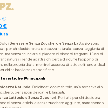
 Pz.
8
€
0
€
clusa
Dolci Benessere Senza Zucchero e Senza Lattosio
sono
reati per chi desidera una dolcezza naturale, senza l’aggiunta di
, ma senza rinunciare al piacere di biscotti fragranti. L’uso di
nti naturali li rende adatti a chi cerca di ridurre l’apporto di
 nella propria dieta, mentre l’assenza di lattosio li rende ideali
er chi ha intolleranze specifiche.
teristiche Principali
olcezza Naturale
: Dolcificati con maltitolo, un’alternativa allo
cchero, per sapori delicati e bilanciati.
enza Lattosio e Senza Zuccheri
: Perfetti per chi desidera
iscotti senza latticini e senza zucchero aggiunto, mantenendo
ualità e gusto.