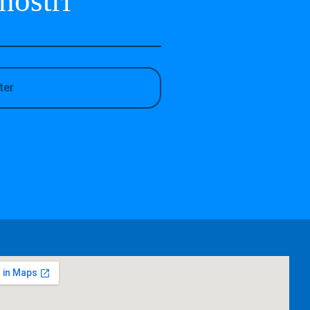
 nostri
ter