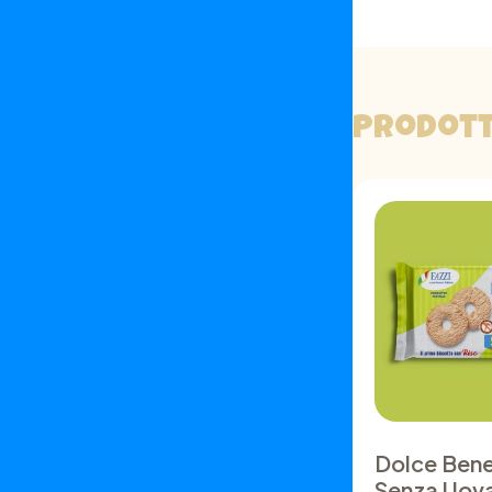
Prodott
Dolce Ben
Senza Uova