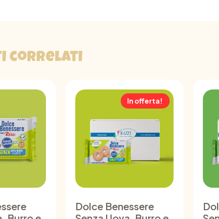
i correlati
In offerta!
essere
Dolce Benessere
Dol
, Burro e
Senza Uova, Burro e
Sen