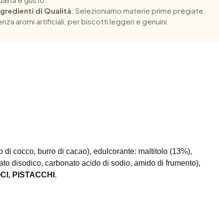
ngredienti di Qualità
: Selezioniamo materie prime pregiate,
nza aromi artificiali, per biscotti leggeri e genuini.
io di cocco, burro di cacao), edulcorante: maltitolo (13%),
sfato disodico, carbonato acido di sodio, amido di frumento),
CI, PISTACCHI
.