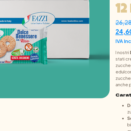
12
26,2
24,6
IVA In
I nostri
stati c
zucchero
edulcora
zucchero
anche p
Carat
D
zu
S
b
q