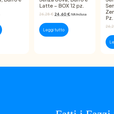
Latte – BOX 12 pz.
Sen
Zen
26,28
€
24,60
€
a
IVA Inclusa
Pz.
26,
Leggi tutto
Le